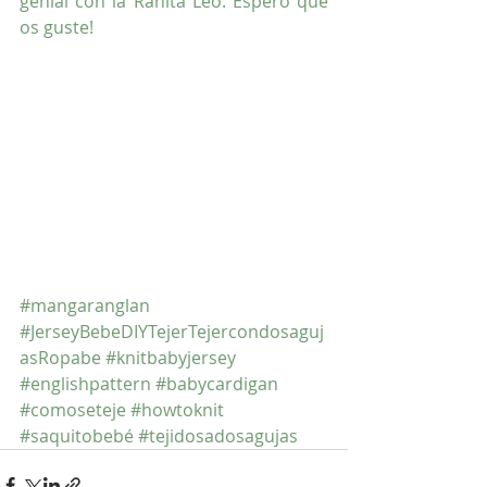
genial con la Ranita Leo. Espero que 
os guste! 
#mangaranglan
#JerseyBebeDIYTejerTejercondosaguj
asRopabe
#knitbabyjersey
#englishpattern
#babycardigan
#comoseteje
#howtoknit
#saquitobebé
#tejidosadosagujas