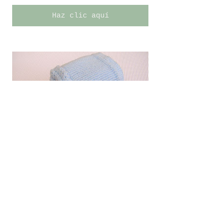
Haz clic aquí
CAPOTA PRINCESA
Tutorial para aprender a hacer
Capota de bebé, que va a juego con
el Jersey Princesa, o cualquiera que
use el punto de "ochos" o "ojo de
perdiz", como siempre con video