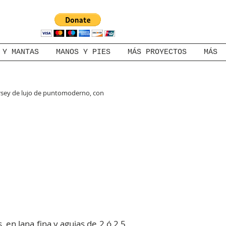
 Y MANTAS
MANOS Y PIES
MÁS PROYECTOS
MÁS
ersey de lujo de puntomoderno, con
 en lana fina y agujas de 2 ó 2,5