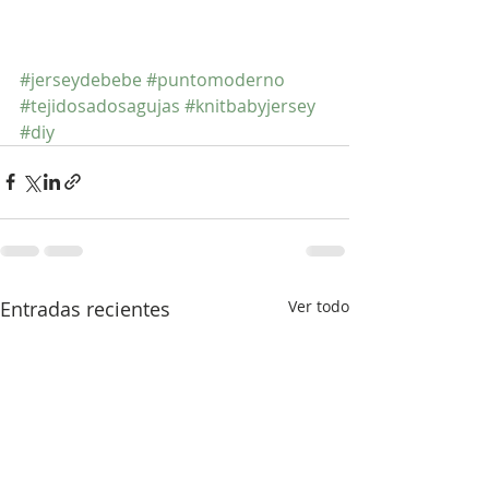
#jerseydebebe
#puntomoderno
#tejidosadosagujas
#knitbabyjersey
#diy
Entradas recientes
Ver todo