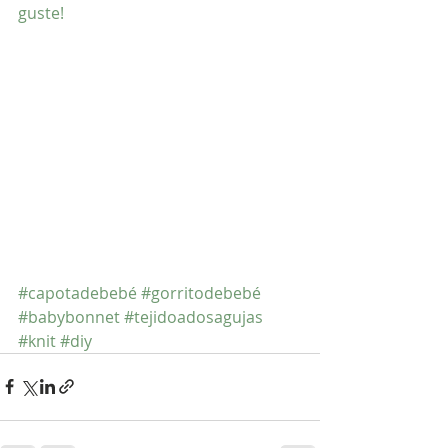
guste!
#capotadebebé
#gorritodebebé
#babybonnet
#tejidoadosagujas
#knit
#diy