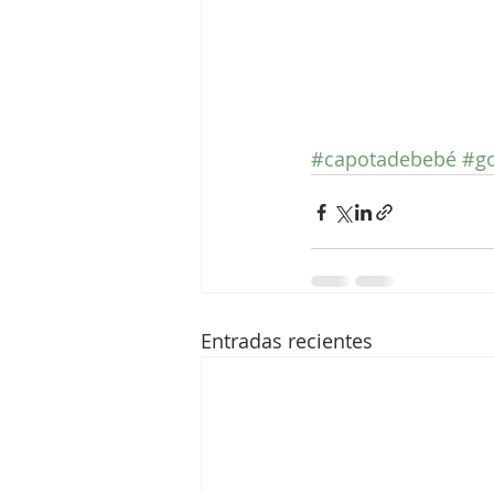
#capotadebebé
#go
Entradas recientes