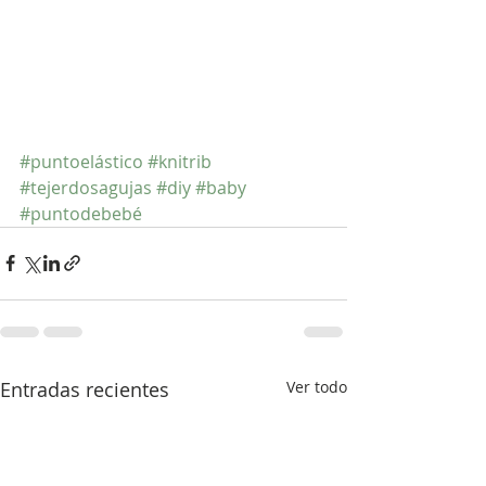
#puntoelástico
#knitrib
#tejerdosagujas
#diy
#baby
#puntodebebé
Entradas recientes
Ver todo