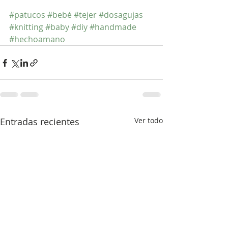
#patucos
#bebé
#tejer
#dosagujas
#knitting
#baby
#diy
#handmade
#hechoamano
Entradas recientes
Ver todo