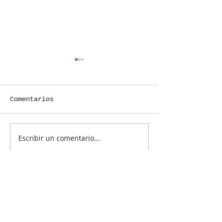
Comentarios
JERSEY ELEGANTE
Borde "Elega
Escribir un comentario...